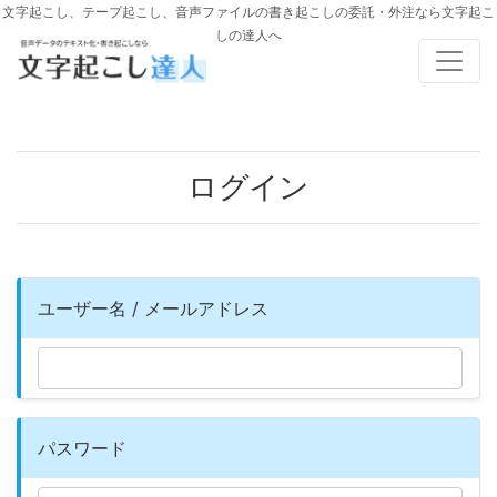
コ
文字起こし、テープ起こし、音声ファイルの書き起こしの委託・外注なら文字起こ
しの達人へ
ン
テ
ン
ツ
へ
ログイン
ス
キ
ッ
プ
ユーザー名 / メールアドレス
パスワード