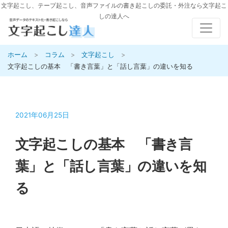
コ
文字起こし、テープ起こし、音声ファイルの書き起こしの委託・外注なら文字起こ
しの達人へ
ン
テ
ン
ホーム
>
コラム
>
文字起こし
>
ツ
文字起こしの基本 「書き言葉」と「話し言葉」の違いを知る
へ
ス
キ
2021年06月25日
ッ
プ
文字起こしの基本 「書き言
葉」と「話し言葉」の違いを知
る