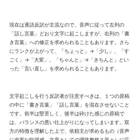
現在は逐語反訳が主流なので、音声に従って左列の
「話し言葉」どおり文字に起こしますが、右列の「書
き言葉」への修正を求められることもあります。さら
にランクが上がって、「ちょっと」→「少し」、「す
ごく」→「大変」、「ちゃんと」→「きちんと」とい
った「言い直し」を求められることもあります。
文字起こしを行う反訳者が注意すべきは、１つの原稿
の中に「書き言葉」「話し言葉」を混在させないこと
です。前半は堅苦しく、後半は砕けた感じの原稿で
は、バランスの悪い仕上がりになってしまいます。双
方の特徴を理解した上で、依頼主が求めるもの（音声
に忠実な臨場感、文章としての理路整然さ等々）に応